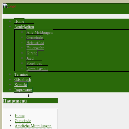
Home
Neuigkeiten
Alle Meldungen
Gemeinde
Heimatfest
Feuerwehr
Kirche
Jagd
Sonstiges
News Layout
Termine
Gästebuch
Kontakt
Impressum
Hauptmenü
Home
Gemeinde
Amtliche Mitteilungen