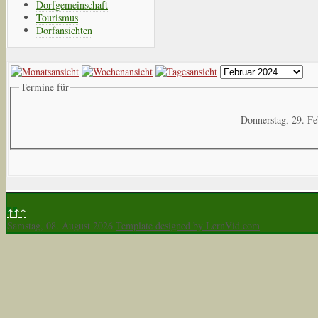
Dorfgemeinschaft
Tourismus
Dorfansichten
Termine für
Donnerstag, 29. F
↑↑↑
Samstag, 08. August 2026
Template designed by LernVid.com