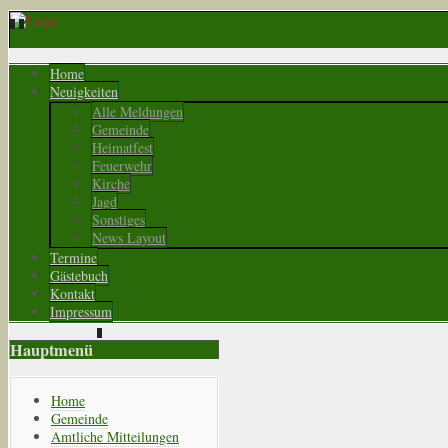
Home
Neuigkeiten
Alle Meldungen
Gemeinde
Heimatfest
Feuerwehr
Kirche
Jagd
Sonstiges
News Layout
Termine
Gästebuch
Kontakt
Impressum
Hauptmenü
Home
Gemeinde
Amtliche Mitteilungen