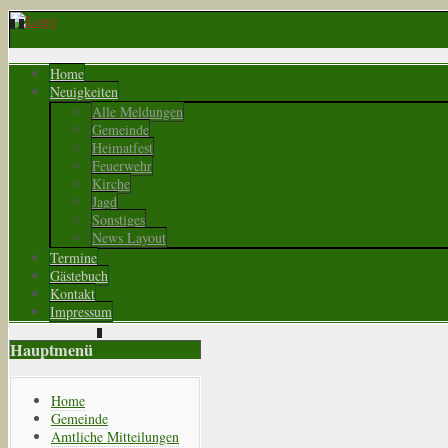
Home
Neuigkeiten
Alle Meldungen
Gemeinde
Heimatfest
Feuerwehr
Kirche
Jagd
Sonstiges
News Layout
Termine
Gästebuch
Kontakt
Impressum
Hauptmenü
Home
Gemeinde
Amtliche Mitteilungen