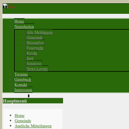
Home
Neuigkeiten
Alle Meldungen
Gemeinde
Heimatfest
Feuerwehr
Kirche
Jagd
Sonstiges
News Layout
Termine
Gästebuch
Kontakt
Impressum
Hauptmenü
Home
Gemeinde
Amtliche Mitteilungen