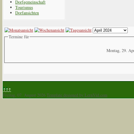
Dorfgemeinschaft
Tourismus
Dorfansichten
Termine für
Montag, 29. Ap
↑↑↑
Freitag, 07. August 2026
Template designed by LernVid.com