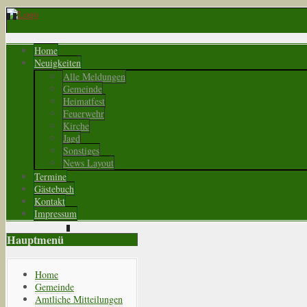
Home
Neuigkeiten
Alle Meldungen
Gemeinde
Heimatfest
Feuerwehr
Kirche
Jagd
Sonstiges
News Layout
Termine
Gästebuch
Kontakt
Impressum
Hauptmenü
Home
Gemeinde
Amtliche Mitteilungen