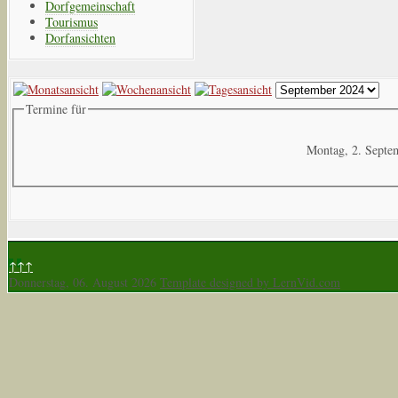
Dorfgemeinschaft
Tourismus
Dorfansichten
Termine für
Montag, 2. Septe
↑↑↑
Donnerstag, 06. August 2026
Template designed by LernVid.com