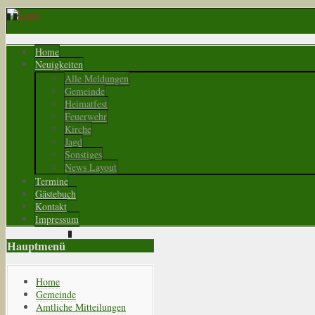
Home
Neuigkeiten
Alle Meldungen
Gemeinde
Heimatfest
Feuerwehr
Kirche
Jagd
Sonstiges
News Layout
Termine
Gästebuch
Kontakt
Impressum
Hauptmenü
Home
Gemeinde
Amtliche Mitteilungen