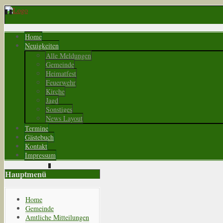
Home
Neuigkeiten
Alle Meldungen
Gemeinde
Heimatfest
Feuerwehr
Kirche
Jagd
Sonstiges
News Layout
Termine
Gästebuch
Kontakt
Impressum
Hauptmenü
Home
Gemeinde
Amtliche Mitteilungen