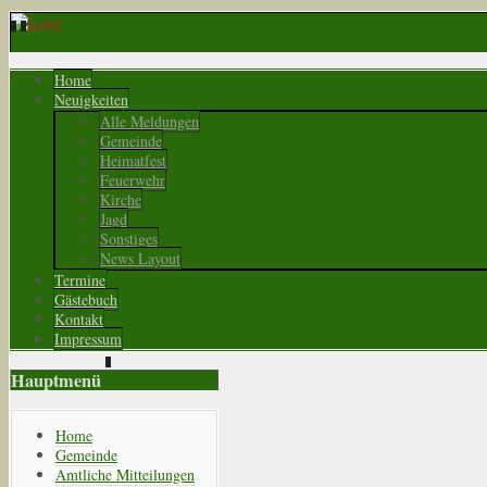
Home
Neuigkeiten
Alle Meldungen
Gemeinde
Heimatfest
Feuerwehr
Kirche
Jagd
Sonstiges
News Layout
Termine
Gästebuch
Kontakt
Impressum
Hauptmenü
Home
Gemeinde
Amtliche Mitteilungen