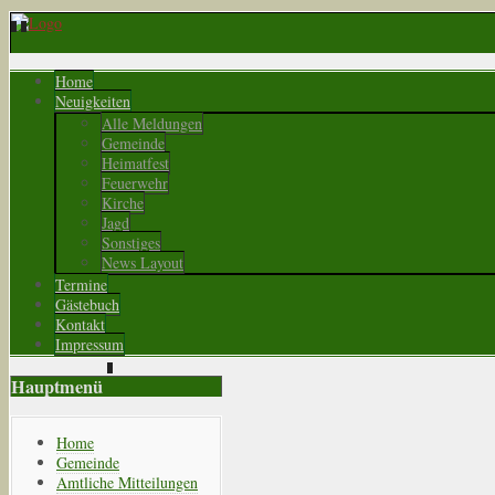
Home
Neuigkeiten
Alle Meldungen
Gemeinde
Heimatfest
Feuerwehr
Kirche
Jagd
Sonstiges
News Layout
Termine
Gästebuch
Kontakt
Impressum
Hauptmenü
Home
Gemeinde
Amtliche Mitteilungen