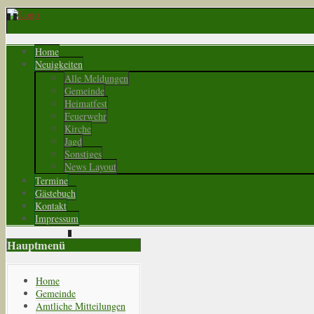
Home
Neuigkeiten
Alle Meldungen
Gemeinde
Heimatfest
Feuerwehr
Kirche
Jagd
Sonstiges
News Layout
Termine
Gästebuch
Kontakt
Impressum
Hauptmenü
Home
Gemeinde
Amtliche Mitteilungen