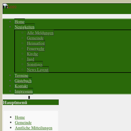
Home
Neuigkeiten
Alle Meldungen
Gemeinde
Heimatfest
Feuerwehr
Kirche
Jagd
Sonstiges
News Layout
Termine
Gästebuch
Kontakt
Impressum
Hauptmenü
Home
Gemeinde
Amtliche Mitteilungen