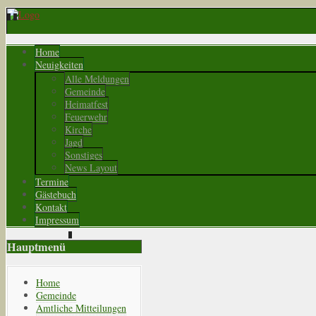
Home
Neuigkeiten
Alle Meldungen
Gemeinde
Heimatfest
Feuerwehr
Kirche
Jagd
Sonstiges
News Layout
Termine
Gästebuch
Kontakt
Impressum
Hauptmenü
Home
Gemeinde
Amtliche Mitteilungen