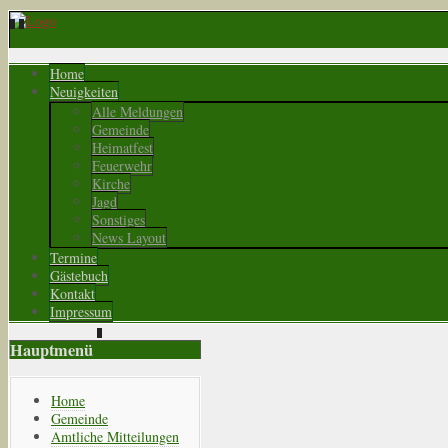
Home
Neuigkeiten
Alle Meldungen
Gemeinde
Heimatfest
Feuerwehr
Kirche
Jagd
Sonstiges
News Layout
Termine
Gästebuch
Kontakt
Impressum
Hauptmenü
Home
Gemeinde
Amtliche Mitteilungen