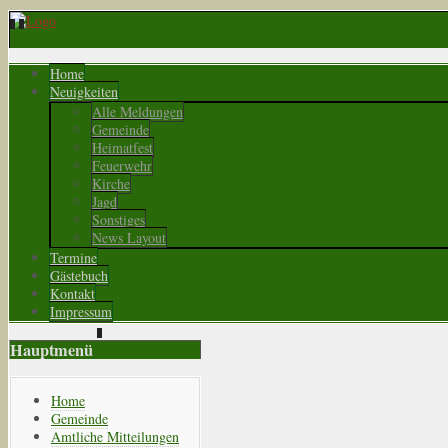
Home
Neuigkeiten
Alle Meldungen
Gemeinde
Heimatfest
Feuerwehr
Kirche
Jagd
Sonstiges
News Layout
Termine
Gästebuch
Kontakt
Impressum
Hauptmenü
Home
Gemeinde
Amtliche Mitteilungen