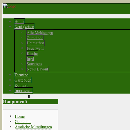
Home
Neuigkeiten
Alle Meldungen
Gemeinde
Heimatfest
Feuerwehr
Kirche
Jagd
Sonstiges
News Layout
Termine
Gästebuch
Kontakt
Impressum
Hauptmenü
Home
Gemeinde
Amtliche Mitteilungen