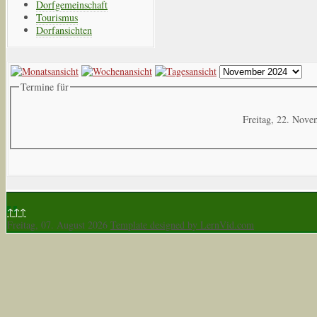
Dorfgemeinschaft
Tourismus
Dorfansichten
Termine für
Freitag, 22. Nov
↑↑↑
Freitag, 07. August 2026
Template designed by LernVid.com