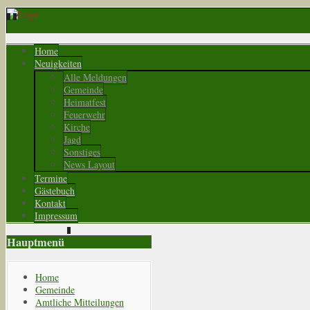
Home
Neuigkeiten
Alle Meldungen
Gemeinde
Heimatfest
Feuerwehr
Kirche
Jagd
Sonstiges
News Layout
Termine
Gästebuch
Kontakt
Impressum
Hauptmenü
Home
Gemeinde
Amtliche Mitteilungen