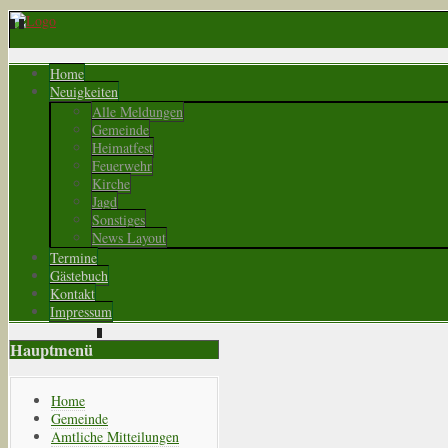
Home
Neuigkeiten
Alle Meldungen
Gemeinde
Heimatfest
Feuerwehr
Kirche
Jagd
Sonstiges
News Layout
Termine
Gästebuch
Kontakt
Impressum
Hauptmenü
Home
Gemeinde
Amtliche Mitteilungen