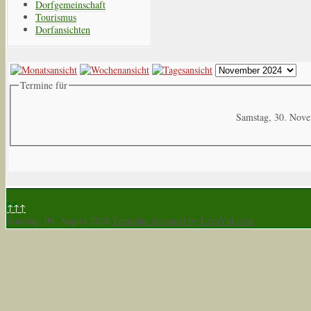
Dorfgemeinschaft
Tourismus
Dorfansichten
Termine für
Samstag, 30. Nov
↑↑↑
Sonntag, 09. August 2026
Template designed by LernVid.com