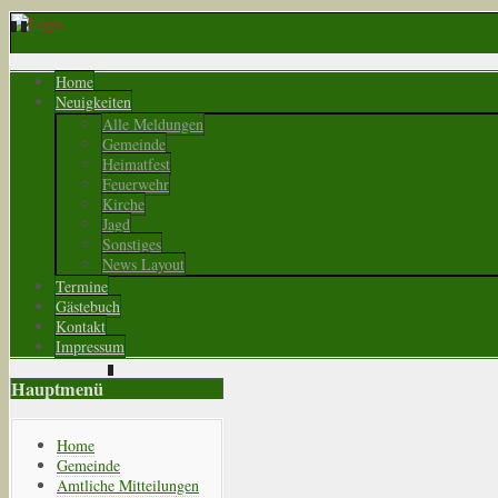
Home
Neuigkeiten
Alle Meldungen
Gemeinde
Heimatfest
Feuerwehr
Kirche
Jagd
Sonstiges
News Layout
Termine
Gästebuch
Kontakt
Impressum
Hauptmenü
Home
Gemeinde
Amtliche Mitteilungen