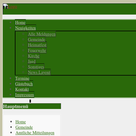
Home
Neuigkeiten
Alle Meldungen
Gemeinde
Heimatfest
Feuerwehr
Kirche
Jagd
Sonstiges
News Layout
Termine
Gästebuch
Kontakt
Impressum
Hauptmenü
Home
Gemeinde
Amtliche Mitteilungen