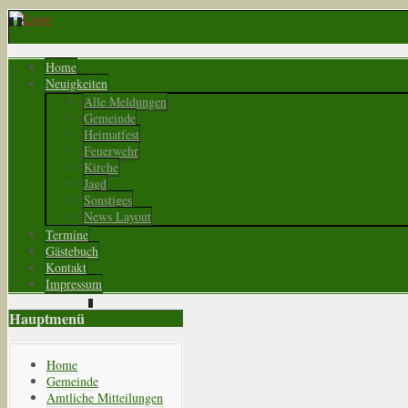
Home
Neuigkeiten
Alle Meldungen
Gemeinde
Heimatfest
Feuerwehr
Kirche
Jagd
Sonstiges
News Layout
Termine
Gästebuch
Kontakt
Impressum
Hauptmenü
Home
Gemeinde
Amtliche Mitteilungen