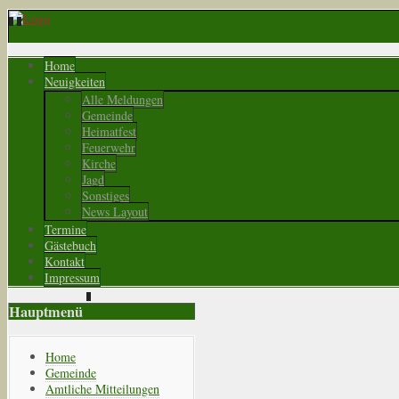
Home
Neuigkeiten
Alle Meldungen
Gemeinde
Heimatfest
Feuerwehr
Kirche
Jagd
Sonstiges
News Layout
Termine
Gästebuch
Kontakt
Impressum
Hauptmenü
Home
Gemeinde
Amtliche Mitteilungen