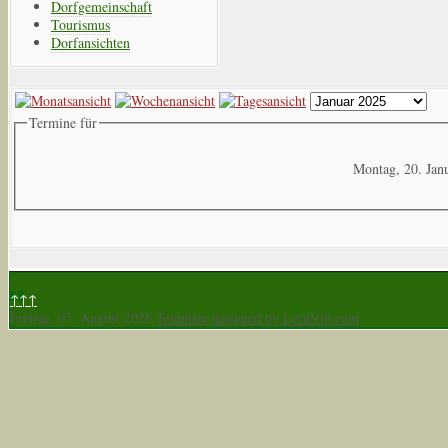
Dorfgemeinschaft
Tourismus
Dorfansichten
Termine für
Montag, 20. Jan
↑↑↑
Freitag, 07. August 2026
Template designed by LernVid.com