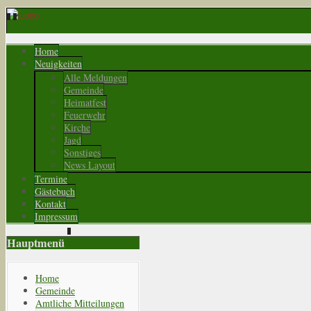
Home
Neuigkeiten
Alle Meldungen
Gemeinde
Heimatfest
Feuerwehr
Kirche
Jagd
Sonstiges
News Layout
Termine
Gästebuch
Kontakt
Impressum
Hauptmenü
Home
Gemeinde
Amtliche Mitteilungen