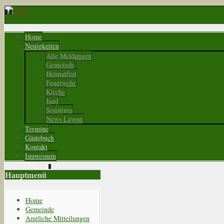
Home
Neuigkeiten
Alle Meldungen
Gemeinde
Heimatfest
Feuerwehr
Kirche
Jagd
Sonstiges
News Layout
Termine
Gästebuch
Kontakt
Impressum
Hauptmenü
Home
Gemeinde
Amtliche Mitteilungen