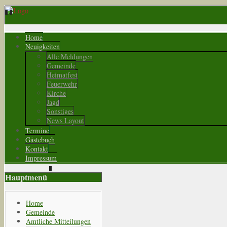
Home
Neuigkeiten
Alle Meldungen
Gemeinde
Heimatfest
Feuerwehr
Kirche
Jagd
Sonstiges
News Layout
Termine
Gästebuch
Kontakt
Impressum
Hauptmenü
Home
Gemeinde
Amtliche Mitteilungen