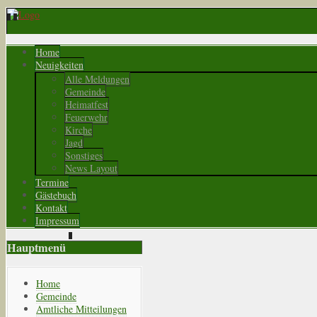
Home
Neuigkeiten
Alle Meldungen
Gemeinde
Heimatfest
Feuerwehr
Kirche
Jagd
Sonstiges
News Layout
Termine
Gästebuch
Kontakt
Impressum
Hauptmenü
Home
Gemeinde
Amtliche Mitteilungen