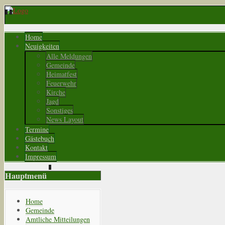
Home
Neuigkeiten
Alle Meldungen
Gemeinde
Heimatfest
Feuerwehr
Kirche
Jagd
Sonstiges
News Layout
Termine
Gästebuch
Kontakt
Impressum
Hauptmenü
Home
Gemeinde
Amtliche Mitteilungen