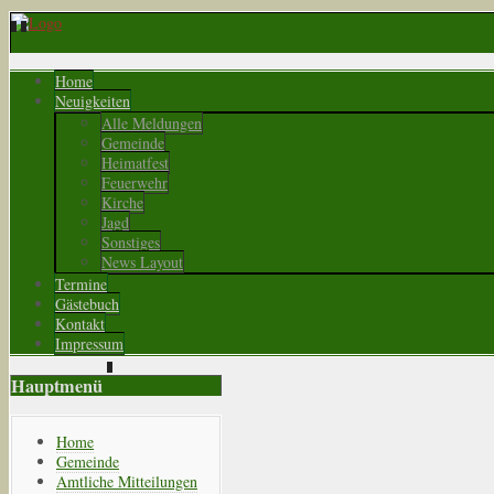
Home
Neuigkeiten
Alle Meldungen
Gemeinde
Heimatfest
Feuerwehr
Kirche
Jagd
Sonstiges
News Layout
Termine
Gästebuch
Kontakt
Impressum
Hauptmenü
Home
Gemeinde
Amtliche Mitteilungen