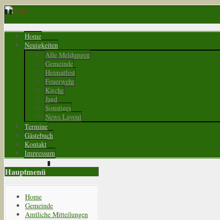
Home
Neuigkeiten
Alle Meldungen
Gemeinde
Heimatfest
Feuerwehr
Kirche
Jagd
Sonstiges
News Layout
Termine
Gästebuch
Kontakt
Impressum
Hauptmenü
Home
Gemeinde
Amtliche Mitteilungen