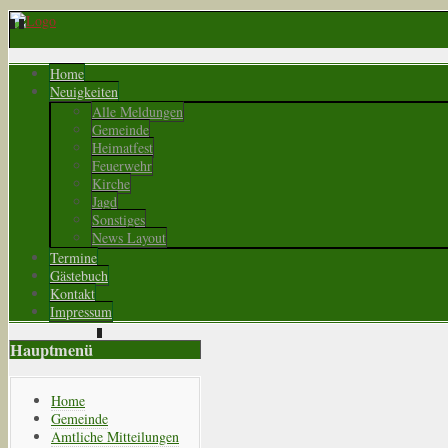
Home
Neuigkeiten
Alle Meldungen
Gemeinde
Heimatfest
Feuerwehr
Kirche
Jagd
Sonstiges
News Layout
Termine
Gästebuch
Kontakt
Impressum
Hauptmenü
Home
Gemeinde
Amtliche Mitteilungen