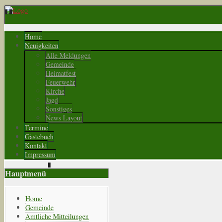
Home
Neuigkeiten
Alle Meldungen
Gemeinde
Heimatfest
Feuerwehr
Kirche
Jagd
Sonstiges
News Layout
Termine
Gästebuch
Kontakt
Impressum
Hauptmenü
Home
Gemeinde
Amtliche Mitteilungen