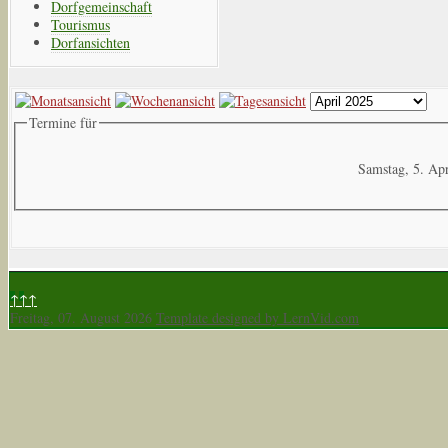
Dorfgemeinschaft
Tourismus
Dorfansichten
Termine für
Samstag, 5. Apr
↑↑↑
Freitag, 07. August 2026
Template designed by LernVid.com