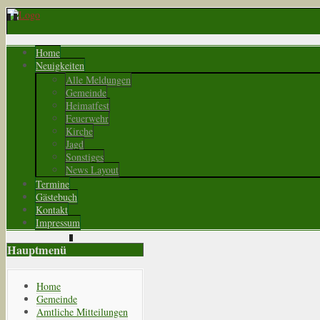
Home
Neuigkeiten
Alle Meldungen
Gemeinde
Heimatfest
Feuerwehr
Kirche
Jagd
Sonstiges
News Layout
Termine
Gästebuch
Kontakt
Impressum
Hauptmenü
Home
Gemeinde
Amtliche Mitteilungen