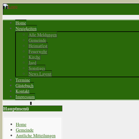
Home
Neuigkeiten
Alle Meldungen
Gemeinde
Heimatfest
Feuerwehr
Kirche
Jagd
Sonstiges
News Layout
Termine
Gästebuch
Kontakt
Impressum
Hauptmenü
Home
Gemeinde
Amtliche Mitteilungen