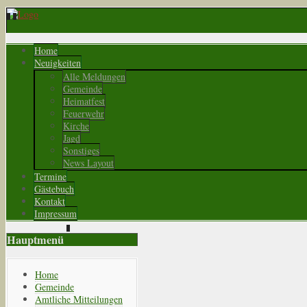
Home
Neuigkeiten
Alle Meldungen
Gemeinde
Heimatfest
Feuerwehr
Kirche
Jagd
Sonstiges
News Layout
Termine
Gästebuch
Kontakt
Impressum
Hauptmenü
Home
Gemeinde
Amtliche Mitteilungen