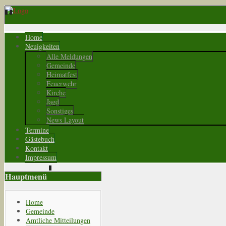
Home
Neuigkeiten
Alle Meldungen
Gemeinde
Heimatfest
Feuerwehr
Kirche
Jagd
Sonstiges
News Layout
Termine
Gästebuch
Kontakt
Impressum
Hauptmenü
Home
Gemeinde
Amtliche Mitteilungen