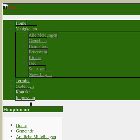
Home
Neuigkeiten
Alle Meldungen
Gemeinde
Heimatfest
Feuerwehr
Kirche
Jagd
Sonstiges
News Layout
Termine
Gästebuch
Kontakt
Impressum
Hauptmenü
Home
Gemeinde
Amtliche Mitteilungen