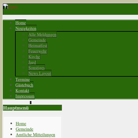
Home
Neuigkeiten
Alle Meldungen
Gemeinde
Heimatfest
Feuerwehr
Kirche
Jagd
Sonstiges
News Layout
Termine
Gästebuch
Kontakt
Impressum
Hauptmenü
Home
Gemeinde
Amtliche Mitteilungen