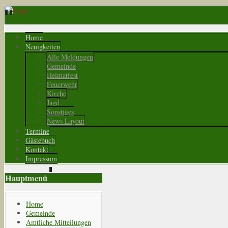
Home
Neuigkeiten
Alle Meldungen
Gemeinde
Heimatfest
Feuerwehr
Kirche
Jagd
Sonstiges
News Layout
Termine
Gästebuch
Kontakt
Impressum
Hauptmenü
Home
Gemeinde
Amtliche Mitteilungen