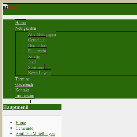
Home
Neuigkeiten
Alle Meldungen
Gemeinde
Heimatfest
Feuerwehr
Kirche
Jagd
Sonstiges
News Layout
Termine
Gästebuch
Kontakt
Impressum
Hauptmenü
Home
Gemeinde
Amtliche Mitteilungen