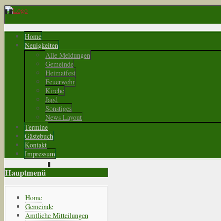
Home
Neuigkeiten
Alle Meldungen
Gemeinde
Heimatfest
Feuerwehr
Kirche
Jagd
Sonstiges
News Layout
Termine
Gästebuch
Kontakt
Impressum
Hauptmenü
Home
Gemeinde
Amtliche Mitteilungen