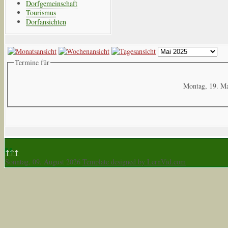
Dorfgemeinschaft
Tourismus
Dorfansichten
Termine für
Montag, 19. M
↑↑↑
Sonntag, 09. August 2026
Template designed by LernVid.com