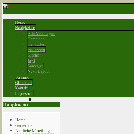
Home
Neuigkeiten
Alle Meldungen
Gemeinde
Heimatfest
Feuerwehr
Kirche
Jagd
Sonstiges
News Layout
Termine
Gästebuch
Kontakt
Impressum
Hauptmenü
Home
Gemeinde
Amtliche Mitteilungen