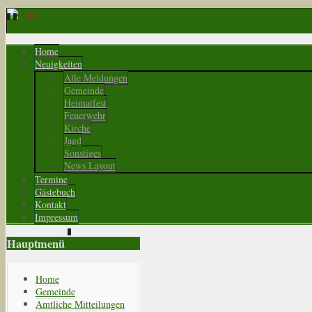
Home
Neuigkeiten
Alle Meldungen
Gemeinde
Heimatfest
Feuerwehr
Kirche
Jagd
Sonstiges
News Layout
Termine
Gästebuch
Kontakt
Impressum
Hauptmenü
Home
Gemeinde
Amtliche Mitteilungen