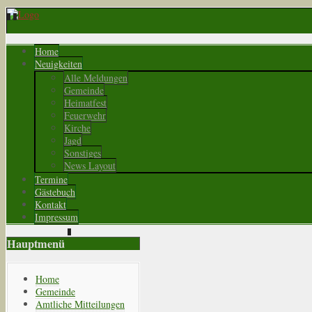
Home
Neuigkeiten
Alle Meldungen
Gemeinde
Heimatfest
Feuerwehr
Kirche
Jagd
Sonstiges
News Layout
Termine
Gästebuch
Kontakt
Impressum
Hauptmenü
Home
Gemeinde
Amtliche Mitteilungen