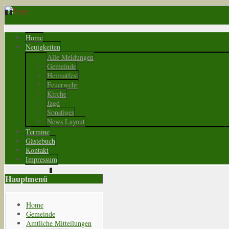
Home
Neuigkeiten
Alle Meldungen
Gemeinde
Heimatfest
Feuerwehr
Kirche
Jagd
Sonstiges
News Layout
Termine
Gästebuch
Kontakt
Impressum
Hauptmenü
Home
Gemeinde
Amtliche Mitteilungen