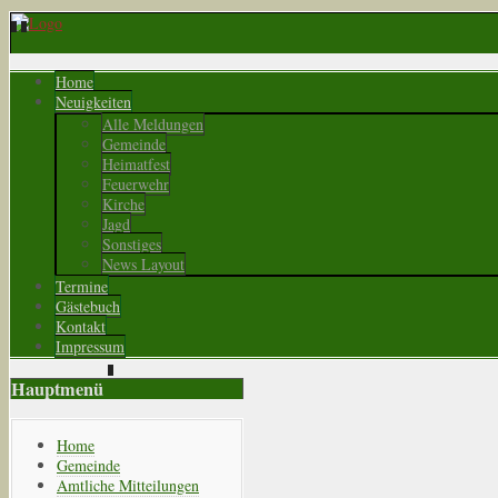
Home
Neuigkeiten
Alle Meldungen
Gemeinde
Heimatfest
Feuerwehr
Kirche
Jagd
Sonstiges
News Layout
Termine
Gästebuch
Kontakt
Impressum
Hauptmenü
Home
Gemeinde
Amtliche Mitteilungen