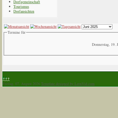
Dorfgemeinschaft
Tourismus
Dorfansichten
Termine für
Donnerstag, 19. 
↑↑↑
Freitag, 07. August 2026
Template designed by LernVid.com