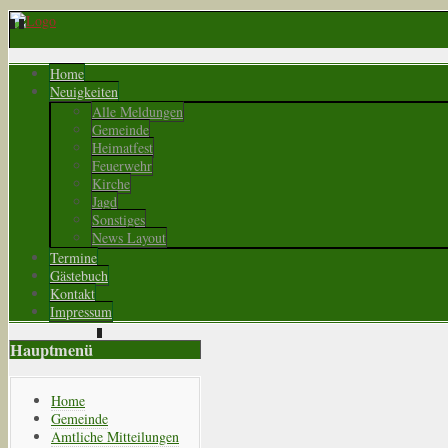
Home
Neuigkeiten
Alle Meldungen
Gemeinde
Heimatfest
Feuerwehr
Kirche
Jagd
Sonstiges
News Layout
Termine
Gästebuch
Kontakt
Impressum
Hauptmenü
Home
Gemeinde
Amtliche Mitteilungen