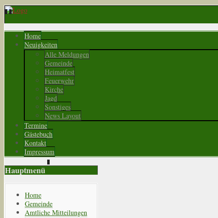
Home
Neuigkeiten
Alle Meldungen
Gemeinde
Heimatfest
Feuerwehr
Kirche
Jagd
Sonstiges
News Layout
Termine
Gästebuch
Kontakt
Impressum
Hauptmenü
Home
Gemeinde
Amtliche Mitteilungen