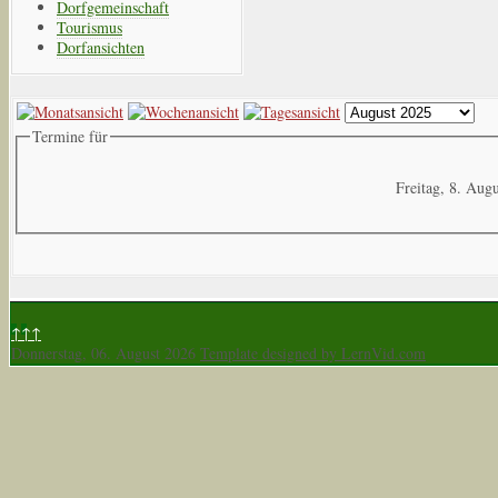
Dorfgemeinschaft
Tourismus
Dorfansichten
Termine für
Freitag, 8. Aug
↑↑↑
Donnerstag, 06. August 2026
Template designed by LernVid.com