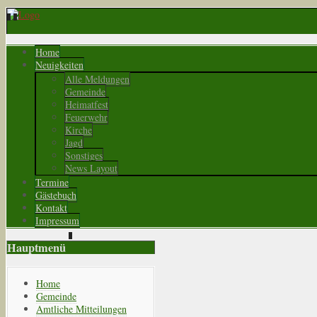
Home
Neuigkeiten
Alle Meldungen
Gemeinde
Heimatfest
Feuerwehr
Kirche
Jagd
Sonstiges
News Layout
Termine
Gästebuch
Kontakt
Impressum
Hauptmenü
Home
Gemeinde
Amtliche Mitteilungen