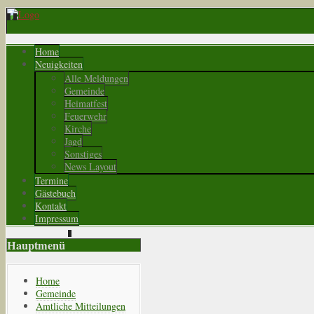
Home
Neuigkeiten
Alle Meldungen
Gemeinde
Heimatfest
Feuerwehr
Kirche
Jagd
Sonstiges
News Layout
Termine
Gästebuch
Kontakt
Impressum
Hauptmenü
Home
Gemeinde
Amtliche Mitteilungen