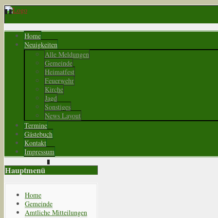
Home
Neuigkeiten
Alle Meldungen
Gemeinde
Heimatfest
Feuerwehr
Kirche
Jagd
Sonstiges
News Layout
Termine
Gästebuch
Kontakt
Impressum
Hauptmenü
Home
Gemeinde
Amtliche Mitteilungen