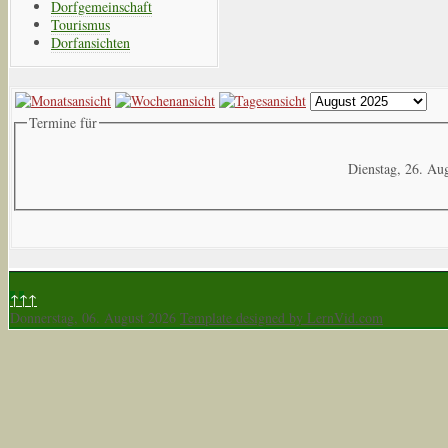
Dorfgemeinschaft
Tourismus
Dorfansichten
Termine für
Dienstag, 26. Au
↑↑↑
Donnerstag, 06. August 2026
Template designed by LernVid.com