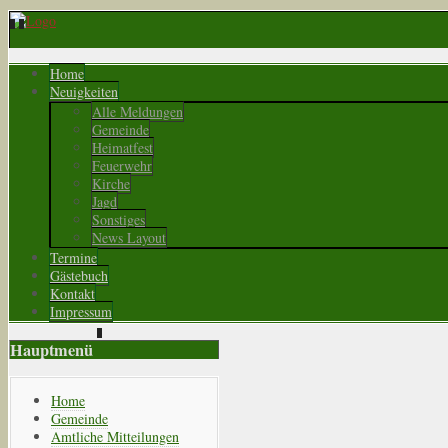
Home
Neuigkeiten
Alle Meldungen
Gemeinde
Heimatfest
Feuerwehr
Kirche
Jagd
Sonstiges
News Layout
Termine
Gästebuch
Kontakt
Impressum
Hauptmenü
Home
Gemeinde
Amtliche Mitteilungen